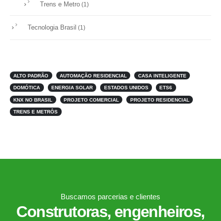
Trens e Metro
(1)
Tecnologia Brasil
(1)
ALTO PADRÃO
AUTOMAÇÃO RESIDENCIAL
CASA INTELIGENTE
DOMÓTICA
ENERGIA SOLAR
ESTADOS UNIDOS
ETS6
KNX NO BRASIL
PROJETO COMERCIAL
PROJETO RESIDENCIAL
TRENS E METRÔS
Buscamos parcerias e clientes
Construtoras, engenheiros,