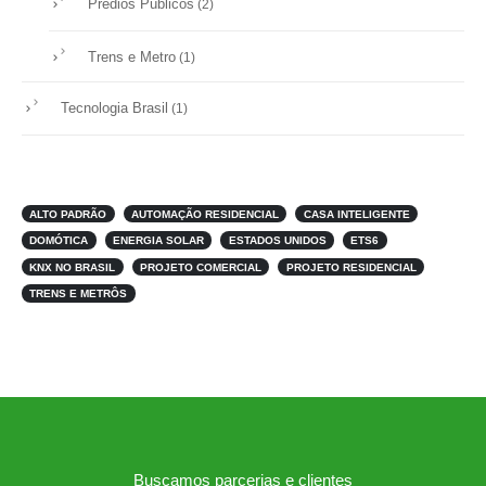
Prédios Públicos
(2)
Trens e Metro
(1)
Tecnologia Brasil
(1)
ALTO PADRÃO
AUTOMAÇÃO RESIDENCIAL
CASA INTELIGENTE
DOMÓTICA
ENERGIA SOLAR
ESTADOS UNIDOS
ETS6
KNX NO BRASIL
PROJETO COMERCIAL
PROJETO RESIDENCIAL
TRENS E METRÔS
Buscamos parcerias e clientes