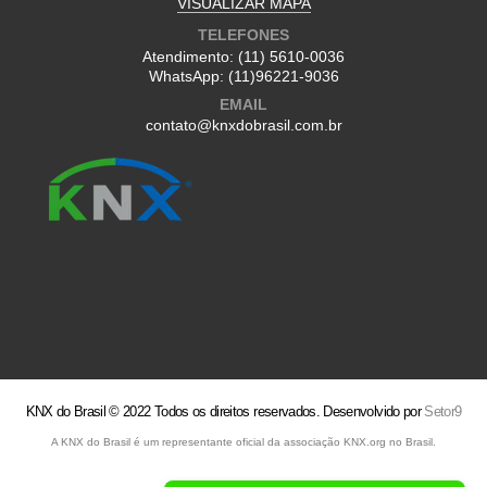
VISUALIZAR MAPA
TELEFONES
Atendimento:
(11) 5610-0036
WhatsApp:
(11)96221-9036
EMAIL
contato@knxdobrasil.com.br
KNX do Brasil © 2022 Todos os direitos reservados. Desenvolvido por
Setor9
A KNX do Brasil é um representante oficial da associação KNX.org no Brasil.