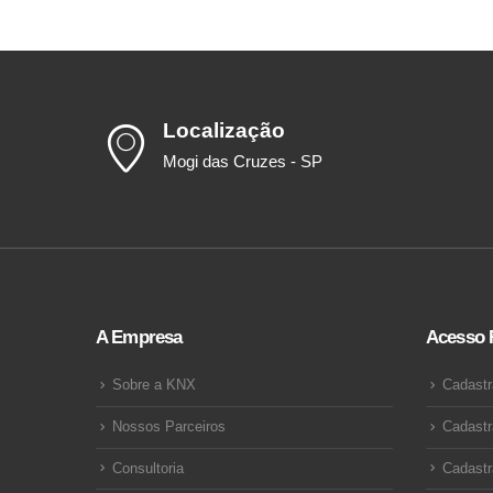
Localização
Mogi das Cruzes - SP
A Empresa
Acesso 
Sobre a KNX
Cadastr
Nossos Parceiros
Cadastr
Consultoria
Cadastr