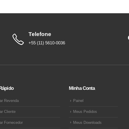
Telefone
+55 (11) 5610-0036
Rápido
Minha Conta
ar Revenda
Painel
ar Cliente
Meus Pedidos
ar Fornecedor
Meus Downloads