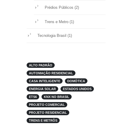
(2)
Prédios Públicos
(1)
Trens e Metro
(1)
Tecnologia Brasil
ALTO PADRÃO
AUTOMAÇÃO RESIDENCIAL
CASA INTELIGENTE
DOMÓTICA
ENERGIA SOLAR
ESTADOS UNIDOS
ETS6
KNX NO BRASIL
PROJETO COMERCIAL
PROJETO RESIDENCIAL
TRENS E METRÔS