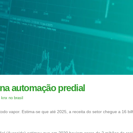
na automação predial
,
knx no brasil
odo vapor. Estima-se que até 2025, a receita do setor chegue a 16 bi
dial (Aureside) estimou que em 2020 haviam cerca de 2 mihões de res