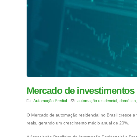
Mercado de investimentos 
Automação Predial
automação residencial
,
domótica
O Mercado de automação residencial no Brasil cresce a t
reais, gerando um crescimento médio anual de 20%.
A Associação Brasileira de Automação Residencial e Pre