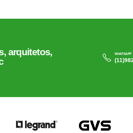
, arquitetos,
WHATSAPP
c
(11)98