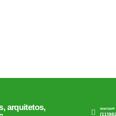
integração entre a excelência no atendimento, tecnologias
(e
e a capacitação profissional. Objetivamos atender as
áreas de automação e segurança eletrônica (e a
integração de sistemas relacionados), sempre aliada à
busca de resultados com levantamento real da
necessidade, qualidade e custo, nos disponibilizamos ao
mercado, pois entendemos ser o parceiro ideal para
empresas e clientes em geral.
, arquitetos,
WHATSAPP
c
(11)98