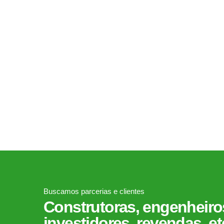
tecnologias e a capacitação profissional. Objetivamos
atender as áreas de automação e segurança eletrônica 
a integração de sistemas relacionados), sempre aliada à
busca de resultados com levantamento real da
necessidade, qualidade e custo, nos disponibilizamos ao
mercado, pois entendemos ser o parceiro ideal para
empresas e clientes em geral.
Buscamos parcerias e clientes
Construtoras, engenheiros
investidores, revendas, et