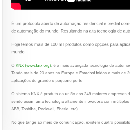
É um protocolo aberto de automação residencial e predial co
de automação do mundo. Resultando na alta tecnologia de aut
Hoje temos mais de 100 mil produtos como opções para aplica
mundo.
O
KNX (www.knx.org)
, é a mais avançada tecnologia de automaç
Tendo mais de 20 anos na Europa e EstadosUnidos e mais de 20
aplicações de grande e pequeno porte.
O sistema KNX é produto da união das 249 maiores empresas
sendo assim uma tecnologia altamente inovadora com múltiplas 
ABB, Toshiba, Rockwell, Eberle, etc).
No que tange ao meio de comunicação, existem quatro possibili