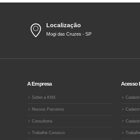
Localização
Mogi das Cruzes - SP
A Empresa
Acesso 
Sobre a KNX
Cadastr
Nossos Parceiros
Cadastr
Consultoria
Cadastr
Trabalhe Conosco
Trabalh