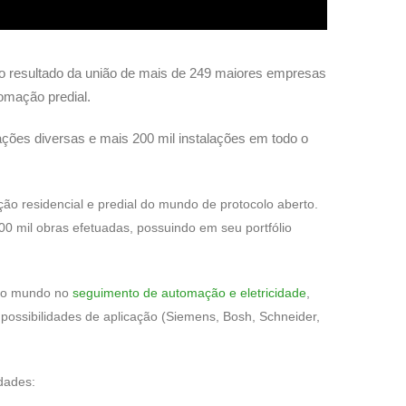
mo resultado da união de mais de 249 maiores empresas
omação predial.
ções diversas e mais 200 mil instalações em todo o
ão residencial e predial do mundo de protocolo aberto.
0 mil obras efetuadas, possuindo em seu portfólio
 do mundo no
seguimento de automação e eletricidade
,
possibilidades de aplicação (Siemens, Bosh, Schneider,
dades: