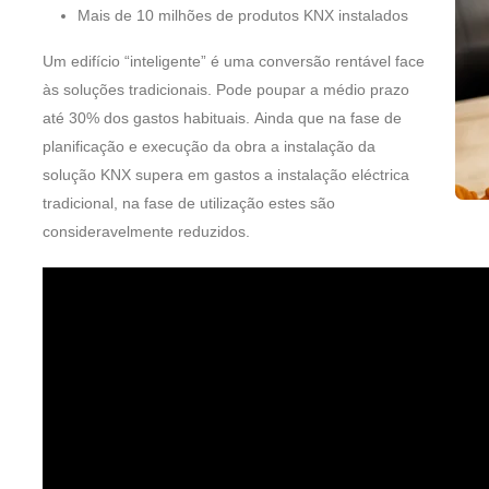
Mais de 10 milhões de produtos KNX instalados
Um edifício “inteligente” é uma conversão rentável face
às soluções tradicionais. Pode poupar a médio prazo
até 30% dos gastos habituais. Ainda que na fase de
planificação e execução da obra a instalação da
solução KNX supera em gastos a instalação eléctrica
tradicional, na fase de utilização estes são
consideravelmente reduzidos.