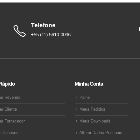
Telefone
+55 (11) 5610-0036
Rápido
Minha Conta
ar Revenda
Painel
ar Cliente
Meus Pedidos
ar Fornecedor
Meus Downloads
e Conosco
Alterar Dados Pessoais