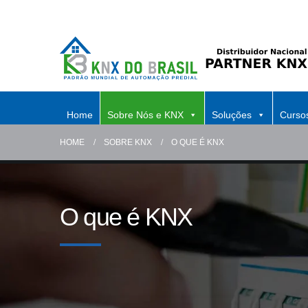
Home
Sobre Nós e KNX
Soluções
Curso
HOME
SOBRE KNX
O QUE É KNX
O que é KNX