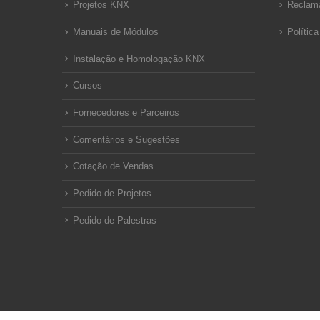
Projetos KNX
Reclam
Manuais de Módulos
Polític
Instalação e Homologação KNX
Cursos
Fornecedores e Parceiros
Comentários e Sugestões
Cotação de Vendas
Pedido de Projetos
Pedido de Palestras