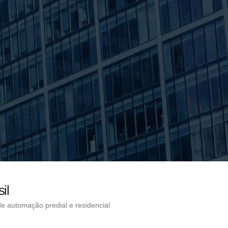
il
de automação predial e residencial