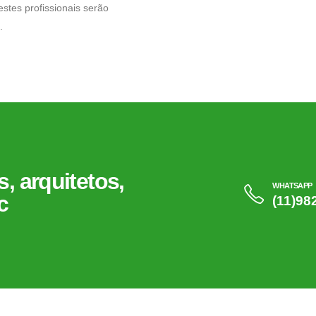
stes profissionais serão
.
, arquitetos,
WHATSAPP
c
(11)98