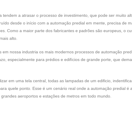
ra tendem a atrasar o processo de investimento, que pode ser muito al
ruído desde o início com a automação predial em mente, precisa de m
res. Como a maior parte dos fabricantes e padrões são europeus, o cu
mais alto.
em nossa industria os mais modernos processos de automação predia
zo, especialmente para prédios e edifícios de grande porte, que de
zar em uma tela central, todas as lampadas de um edificio, indentific
ara quele ponto. Esse é um cenário real onde a automação predial é 
 de grandes aeroportos e estações de metros em todo mundo.