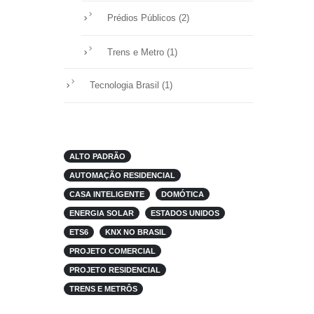
(2)
Prédios Públicos
(1)
Trens e Metro
(1)
Tecnologia Brasil
ALTO PADRÃO
AUTOMAÇÃO RESIDENCIAL
CASA INTELIGENTE
DOMÓTICA
ENERGIA SOLAR
ESTADOS UNIDOS
ETS6
KNX NO BRASIL
PROJETO COMERCIAL
PROJETO RESIDENCIAL
TRENS E METRÔS