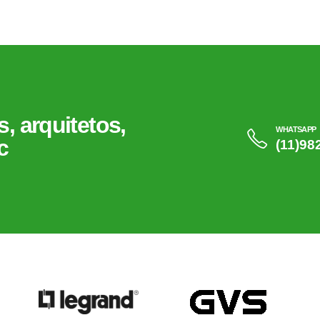
, arquitetos,
WHATSAPP
c
(11)98