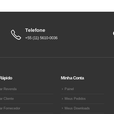
Telefone
+55 (11) 5610-0036
Rápido
Minha Conta
ar Revenda
Painel
ar Cliente
Meus Pedidos
ar Fornecedor
Meus Downloads