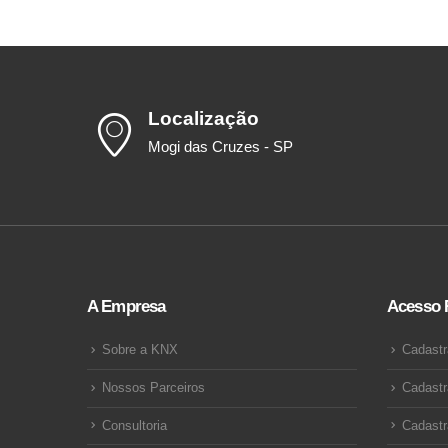
Localização
Mogi das Cruzes - SP
A Empresa
Acesso 
Sobre a KNX
Cadastr
Nossos Parceiros
Cadastr
Consultoria
Cadastr