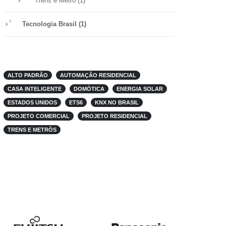
(1)
Trens e Metro
(1)
Tecnologia Brasil
ALTO PADRÃO
AUTOMAÇÃO RESIDENCIAL
CASA INTELIGENTE
DOMÓTICA
ENERGIA SOLAR
ESTADOS UNIDOS
ETS6
KNX NO BRASIL
PROJETO COMERCIAL
PROJETO RESIDENCIAL
TRENS E METRÔS