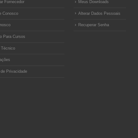
ar Fornecedor
Meus Downloads
e Conosco
Alterar Dados Pessoais
onosco
Recuperar Senha
o Para Cursos
 Técnico
ações
a de Privacidade