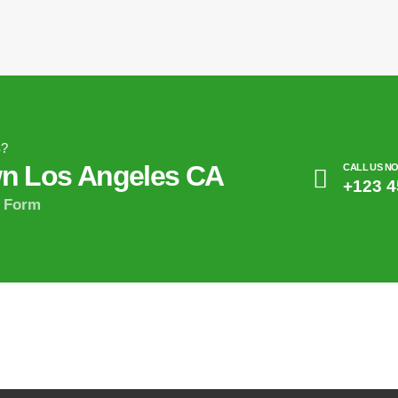
?
n Los Angeles CA
CALL US N
+123 4
e Form