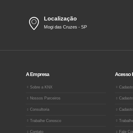
Localização
Mogi das Cruzes - SP
A Empresa
Acesso 
Sobre a KNX
Cadastr
Nossos Parceiros
Cadastr
Consultoria
Cadastr
Trabalhe Conosco
Trabalh
Contato
Fale Co