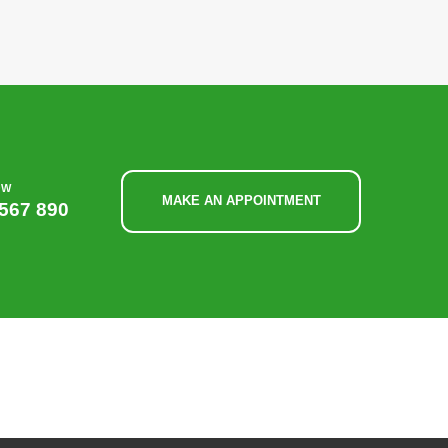
OW
MAKE AN APPOINTMENT
567 890