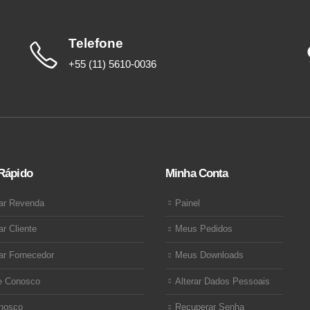
Telefone
+55 (11) 5610-0036
Rápido
Minha Conta
ar Revenda
Painel
ar Cliente
Meus Pedidos
ar Fornecedor
Meus Downloads
e Conosco
Alterar Dados Pessoais
nosco
Recuperar Senha