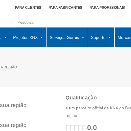
PARA CLIENTES
PARA FABRICANTES
PARA PROFISSIONAIS
s
Projetos KNX
Serviços Gerais
Suporte
Mercad
UA REGIÃO
Qualificação
 sua região
é um parceiro oficial da KNX do Br
região
 sua região
0.0