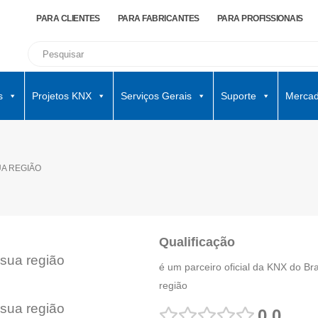
PARA CLIENTES
PARA FABRICANTES
PARA PROFISSIONAIS
s
Projetos KNX
Serviços Gerais
Suporte
Mercad
UA REGIÃO
Qualificação
 sua região
é um parceiro oficial da KNX do Br
região
 sua região
0.0