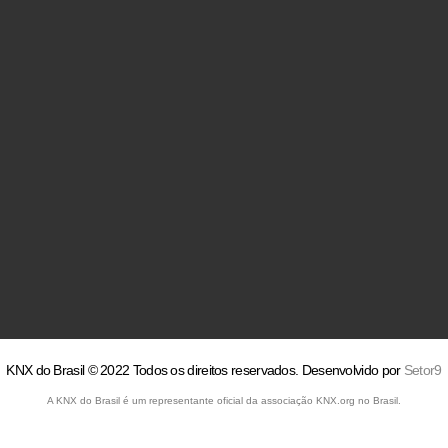
KNX do Brasil © 2022 Todos os direitos reservados. Desenvolvido por
Setor9
A KNX do Brasil é um representante oficial da associação KNX.org no Brasil.