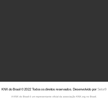
KNX do Brasil © 2022 Todos os direitos reservados. Desenvolvido por
Setor9
A KNX do Brasil é um representante oficial da associação KNX.org no Brasil.