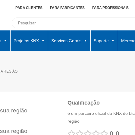
PARA CLIENTES
PARA FABRICANTES
PARA PROFISSIONAIS
s
Projetos KNX
Serviços Gerais
Suporte
Mercad
UA REGIÃO
Qualificação
 sua região
é um parceiro oficial da KNX do Br
região
 sua região
0.0