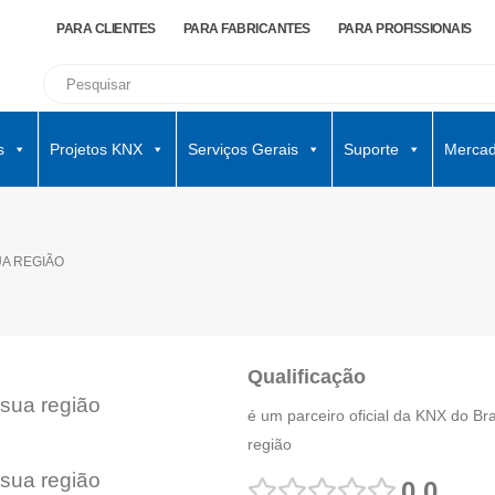
PARA CLIENTES
PARA FABRICANTES
PARA PROFISSIONAIS
s
Projetos KNX
Serviços Gerais
Suporte
Mercad
UA REGIÃO
Qualificação
 sua região
é um parceiro oficial da KNX do Br
região
 sua região
0.0