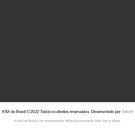
KNX do Brasil © 2022 Todos os direitos reservados. Desenvolvido por
Setor9
A KNX do Brasil é um representante oficial da associação KNX.org no Brasil.