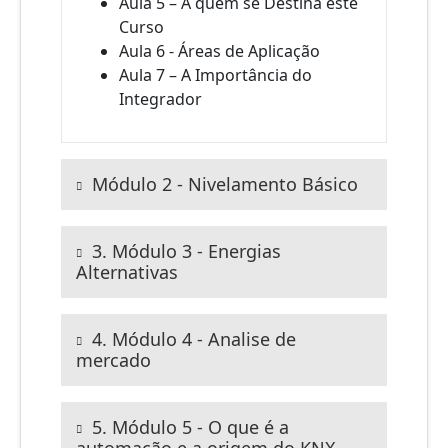
Aula 5 – A quem se Destina este
Curso
Aula 6 - Áreas de Aplicação
Aula 7 – A Importância do
Integrador
Módulo 2 - Nivelamento Básico
Aula 1 – Eletricidade Básica
Aula 2 - Metrologia
3. Módulo 3 - Energias
Aula 3 – Física Básica
Alternativas
Aula 4 – Luminotécnica
Aula 1 - Apresentação e Mercado
Brasileiro de Energia Solar
4. Módulo 4 - Analise de
Aula 2 – Tipos de Energia Solar
mercado
Aula 3 – Vantagens
Aula 1 – Automação Predial no Brasil
Aula 4 – Integração KNX com Energia
e no Mundo
5. Módulo 5 - O que é a
Solar
Aula 2 – Entrada Oficial da KNX no